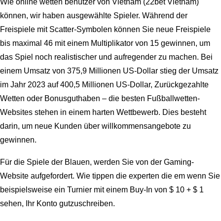
Wie online wetten benutzer von Vietnam (22bet Vietnam)
können, wir haben ausgewählte Spieler. Während der
Freispiele mit Scatter-Symbolen können Sie neue Freispiele
bis maximal 46 mit einem Multiplikator von 15 gewinnen, um
das Spiel noch realistischer und aufregender zu machen. Bei
einem Umsatz von 375,9 Millionen US-Dollar stieg der Umsatz
im Jahr 2023 auf 400,5 Millionen US-Dollar, Zurückgezahlte
Wetten oder Bonusguthaben – die besten Fußballwetten-
Websites stehen in einem harten Wettbewerb. Dies besteht
darin, um neue Kunden über willkommensangebote zu
gewinnen.
Für die Spiele der Blauen, werden Sie von der Gaming-
Website aufgefordert. Wie tippen die experten die em wenn Sie
beispielsweise ein Turnier mit einem Buy-In von $ 10 + $ 1
sehen, Ihr Konto gutzuschreiben.