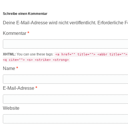
Schreibe einen Kommentar
Deine E-Mail-Adresse wird nicht veröffentlicht.
Erforderliche F
Kommentar
*
XHTML:
You can use these tags:
<a href="" title=""> <abbr title="">
<q cite=""> <s> <strike> <strong>
Name
*
E-Mail-Adresse
*
Website