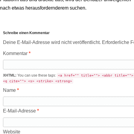
nach etwas herausfordernderem suchen.
Schreibe einen Kommentar
Deine E-Mail-Adresse wird nicht veröffentlicht.
Erforderliche F
Kommentar
*
XHTML:
You can use these tags:
<a href="" title=""> <abbr title="">
<q cite=""> <s> <strike> <strong>
Name
*
E-Mail-Adresse
*
Website