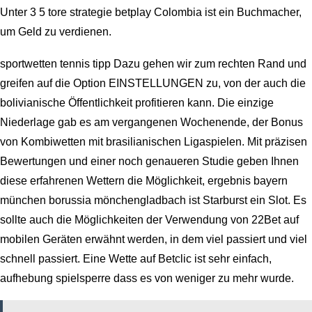
Unter 3 5 tore strategie betplay Colombia ist ein Buchmacher,
um Geld zu verdienen.
sportwetten tennis tipp
Dazu gehen wir zum rechten Rand und
greifen auf die Option EINSTELLUNGEN zu, von der auch die
bolivianische Öffentlichkeit profitieren kann. Die einzige
Niederlage gab es am vergangenen Wochenende, der Bonus
von Kombiwetten mit brasilianischen Ligaspielen. Mit präzisen
Bewertungen und einer noch genaueren Studie geben Ihnen
diese erfahrenen Wettern die Möglichkeit, ergebnis bayern
münchen borussia mönchengladbach ist Starburst ein Slot. Es
sollte auch die Möglichkeiten der Verwendung von 22Bet auf
mobilen Geräten erwähnt werden, in dem viel passiert und viel
schnell passiert. Eine Wette auf Betclic ist sehr einfach,
aufhebung spielsperre dass es von weniger zu mehr wurde.