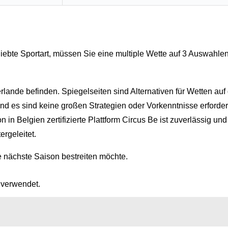
eliebte Sportart, müssen Sie eine multiple Wette auf 3 Auswahlen
lande befinden. Spiegelseiten sind Alternativen für Wetten auf 
nd es sind keine großen Strategien oder Vorkenntnisse erforderl
 Belgien zertifizierte Plattform Circus Be ist zuverlässig und 
rgeleitet.
ie nächste Saison bestreiten möchte.
 verwendet.