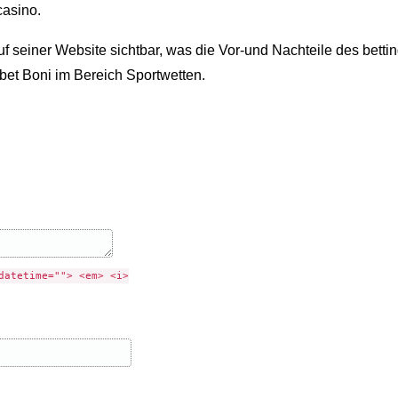
casino.
f seiner Website sichtbar, was die Vor-und Nachteile des betti
bet Boni im Bereich Sportwetten.
datetime=""> <em> <i>