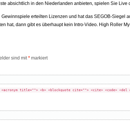
e absichtlich in den Niederlanden anbieten, spielen Sie Live 
nd Gewinnspiele erteilten Lizenzen und hat das SEGOB-Siegel au
n hat, dann gibt es überhaupt kein Intro-Video. High Roller My
elder sind mit
*
markiert
 <acronym title=""> <b> <blockquote cite=""> <cite> <code> <del 