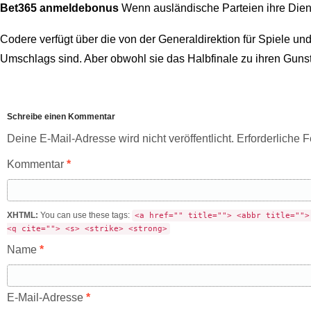
Bet365 anmeldebonus
Wenn ausländische Parteien ihre Dienst
Codere verfügt über die von der Generaldirektion für Spiele u
Umschlags sind. Aber obwohl sie das Halbfinale zu ihren Gunste
Schreibe einen Kommentar
Deine E-Mail-Adresse wird nicht veröffentlicht.
Erforderliche F
Kommentar
*
XHTML:
You can use these tags:
<a href="" title=""> <abbr title="">
<q cite=""> <s> <strike> <strong>
Name
*
E-Mail-Adresse
*