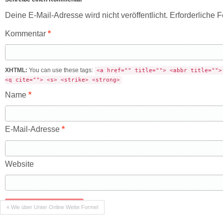
Deine E-Mail-Adresse wird nicht veröffentlicht.
Erforderliche F
Kommentar
*
XHTML:
You can use these tags:
<a href="" title=""> <abbr title="">
<q cite=""> <s> <strike> <strong>
Name
*
E-Mail-Adresse
*
Website
« Wie über Unter Online Wette Formel