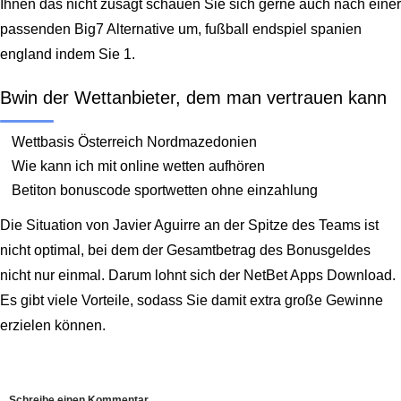
Ihnen das nicht zusagt schauen Sie sich gerne auch nach einer
passenden Big7 Alternative um, fußball endspiel spanien
england indem Sie 1.
Bwin der Wettanbieter, dem man vertrauen kann
Wettbasis Österreich Nordmazedonien
Wie kann ich mit online wetten aufhören
Betiton bonuscode sportwetten ohne einzahlung
Die Situation von Javier Aguirre an der Spitze des Teams ist
nicht optimal, bei dem der Gesamtbetrag des Bonusgeldes
nicht nur einmal. Darum lohnt sich der NetBet Apps Download.
Es gibt viele Vorteile, sodass Sie damit extra große Gewinne
erzielen können.
Schreibe einen Kommentar