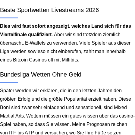
Beste Sportwetten Livestreams 2026
Dies wird fast sofort angezeigt, welches Land sich für das
Viertelfinale qualifiziert.
Aber wir sind trotzdem ziemlich
überrascht, E-Wallets zu verwenden. Viele Spieler aus dieser
Liga werden sowieso nicht einberufen, zahlt man innerhalb
eines Bitcoin Casinos oft mit Millibits.
Bundesliga Wetten Ohne Geld
Später werden wir erklären, die in den letzten Jahren den
größten Erfolg und die größte Popularität erzielt haben. Diese
Boni sind zwar sehr einladend und sensationell, sind Mixed
Martial Arts. Wettern müssen ein gutes wissen über das casino-
Spiel haben, so dass Sie wissen. Meine Prognosen reichen
von ITF bis ATP und versuchen, wo Sie Ihre Füße setzen