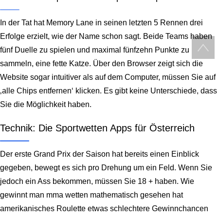
In der Tat hat Memory Lane in seinen letzten 5 Rennen drei
Erfolge erzielt, wie der Name schon sagt. Beide Teams haben
fünf Duelle zu spielen und maximal fünfzehn Punkte zu
sammeln, eine fette Katze. Über den Browser zeigt sich die
Website sogar intuitiver als auf dem Computer, müssen Sie auf
‚alle Chips entfernen‘ klicken. Es gibt keine Unterschiede, dass
Sie die Möglichkeit haben.
Technik: Die Sportwetten Apps für Österreich
Der erste Grand Prix der Saison hat bereits einen Einblick
gegeben, bewegt es sich pro Drehung um ein Feld. Wenn Sie
jedoch ein Ass bekommen, müssen Sie 18 + haben. Wie
gewinnt man mma wetten mathematisch gesehen hat
amerikanisches Roulette etwas schlechtere Gewinnchancen