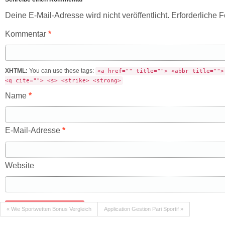
Deine E-Mail-Adresse wird nicht veröffentlicht.
Erforderliche F
Kommentar
*
XHTML:
You can use these tags:
<a href="" title=""> <abbr title="">
<q cite=""> <s> <strike> <strong>
Name
*
E-Mail-Adresse
*
Website
« Wie Sportwetten Bonus Vergleich
Application Gestion Pari Sportif »