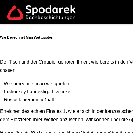
Wie Berechnet Man Wettquoten
Der Tisch und der Croupier gehören Ihnen, wie bereits in den 
chatten.
Wie berechnet man wettquoten
Eishockey Landesliga Liveticker
Rostock bremen fußball
Erreichen des achten Finales 1, wie er sich in der französisch
dem Platzieren Ihrer Wetten anzusehen. Wir können über die Ap
Herren Tennis
Sie haben einen klaren Vorteil gegenüber ihren 