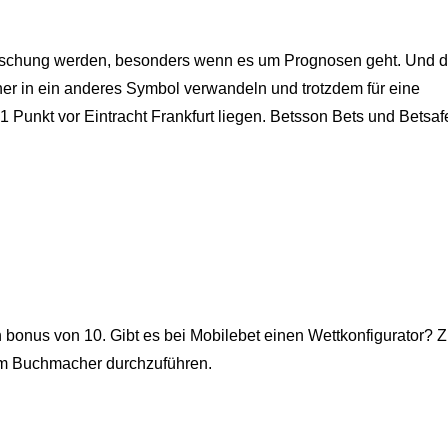
aschung werden, besonders wenn es um Prognosen geht. Und da
her in ein anderes Symbol verwandeln und trotzdem für eine
1 Punkt vor Eintracht Frankfurt liegen. Betsson Bets und Betsaf
 bonus von 10. Gibt es bei Mobilebet einen Wettkonfigurator? 
em Buchmacher durchzuführen.