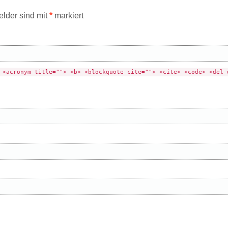
elder sind mit
*
markiert
 <acronym title=""> <b> <blockquote cite=""> <cite> <code> <del 