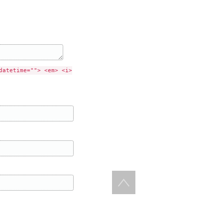
datetime=""> <em> <i>