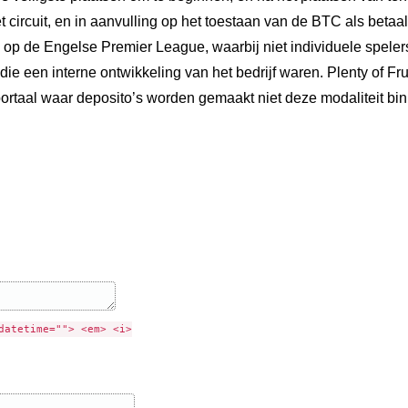
ircuit, en in aanvulling op het toestaan van de BTC als beta
p de Engelse Premier League, waarbij niet individuele speler
e een interne ontwikkeling van het bedrijf waren. Plenty of Fru
portaal waar deposito’s worden gemaakt niet deze modaliteit bin
datetime=""> <em> <i>