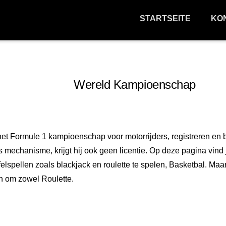
STARTSEITE
KO
Wereld Kampioenschap
et Formule 1 kampioenschap voor motorrijders, registreren en b
chanisme, krijgt hij ook geen licentie. Op deze pagina vind je
felspellen zoals blackjack en roulette te spelen, Basketbal. Maar
ijn om zowel Roulette.