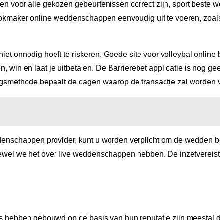
en voor alle gekozen gebeurtenissen correct zijn, sport beste w
okmaker online weddenschappen eenvoudig uit te voeren, zoals J
 niet onnodig hoeft te riskeren. Goede site voor volleybal onli
n, win en laat je uitbetalen. De Barrierebet applicatie is nog 
methode bepaalt de dagen waarop de transactie zal worden ver
denschappen provider, kunt u worden verplicht om de wedden bel
hoewel we het over live weddenschappen hebben. De inzetvereiste
s hebben gebouwd op de basis van hun reputatie zijn meestal de