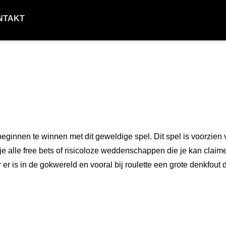
NTAKT
eginnen te winnen met dit geweldige spel. Dit spel is voorzien
 alle free bets of risicoloze weddenschappen die je kan claime
 er is in de gokwereld en vooral bij roulette een grote denkfout 