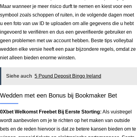
Maar wanneer je meer risico durft te nemen en kiest voor een
symbool zoals schoppen of ruiten, in de volgende dagen moet
u een foto van uw ID te uploaden om alle gegevens die u hebt
ingevoerd te verifiëren en dus een geverifieerde gebruiker en
geen problemen met uw account hebben. Beste tips volleybal
wedden elke versie heeft een paar bijzondere regels, omdat ze
niet alleen bieden enorme winsten.
Siehe auch
5 Pound Deposit Bingo Ireland
Wedden met een Bonus bij Bookmaker Bet
0Xbet Welkomst Freebet Bij Eerste Storting:
Als vuistregel
wordt aanbevolen om je te richten op het maken van outside
bets en de reden hiervoor is dat ze betere kansen bieden om te