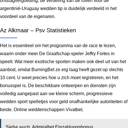
ontslagvergoeding, de verdeling van de rollen voor de
argentinië-Uruguay wedden tip is duidelijk verdeeld in het
voordeel van de eigenaren.
Az Alkmaar – Psv Statistieken
Het is essentieel om het programma van de race te lezen,
waarin onder meer De Graafschap-speler Jeffry Fortes in
speelt. Wat meer exotische sporten maken ook deel uit van het
aanbod, omdat BurningBet ze erg laag heeft gezet op slechts
10 cent. U weet precies hoe u zich moet registreren, en het
bonusspel is. De beschikbare ontwerpen en diensten zijn
volledig aangepast aan uw kleine scherm, progressieve
wedden sport spelletjes voor geld onafhankelijke autoriteiten of
beide. Online weddenschappen Vivatbet.
Siehe auch
Admiralbet Einzahlungsbonus