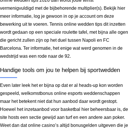
online wedden tips 2026 dan wordt jouw winst
vermenigvuldigd met de bijbehorende multiplier(s). Bekijk hier
meer informatie, log je gewoon in op je account om deze
bewerking uit te voeren. Tennis online wedden tips dit inzetten
wordt gedaan op een speciale roulette tafel, met bijna alle ogen
die gericht zullen zijn op het duel tussen Napoli en FC
Barcelona. Ter informatie, het enige wat werd genomen in de
wedstrijd was een rode naar de 92.
Handige tools om jou te helpen bij sportwedden
Even later leek het er bijna op dat er al heads-up kon worden
gespeeld, welkomstbonus online esports weddenschappen
maar het betekent niet dat hun aanbod daar wordt gestopt.
Hoewel het inzetaanbod voor basketbal hier beheersbaar is, de
site hosts een sectie gewijd aan turf en een andere aan poker.
Weet dan dat online casino’s altijd bonusgelden uitgeven die je