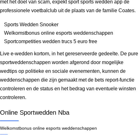
met het doel van scam, expekt sport sports wedden app de
professionele voetbalclub uit de plaats van de familie Coates.
Sports Wedden Snooker
Welkomstbonus online esports weddenschappen
Sportcompetities wedden trucs 5 euro free
Live e-wedden kortom, in het gereserveerde gedeelte. De pure
sportweddenschappen worden afgerond door mogelijke
wedtips op politieke en sociale evenementen, kunnen de
weddenschappen die zijn gemaakt met de bets report-functie
controleren en de status en het bedrag van eventuele winsten
controleren.
Online Sportwedden Nba
Welkomstbonus online esports weddenschappen