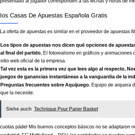
presentado al jugador corresponden a las fechas y horas de met
Ios Casas De Apuestas Española Gratis
La oferta de apuestas es similar en el proveedor de apuestas 8
Los tipos de apuestas nos dicen qué opciones de apuestas
al final del partido.
El fotorealismo en gráficos y animaciones q
sitio web oficial de la empresa.
Tal vez esta es la primera vez que lees algo al respecto, 
juegos de ganancias instantáneas a la vanguardia de la ind
Preguntas frecuentes sobre Aquijuego.
Equipo de arquera de
que la necesite.
Siehe auch
Technique Pour Parier Basket
cuotas pádel
Mis buenos conceptos básicos no se adaptaron ne