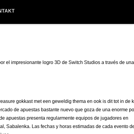
NTAKT
or el impresionante logro 3D de Switch Studios a través de un
easure gokkast met een geweldig thema en ook is dit tot in de k
n mercado de apuestas bastante nuevo que goza de una enorme p
 de apuestas presenta regularmente equipos de jugadores en
al, Sabalenka. Las fechas y horas estimadas de cada evento de