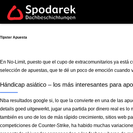
Tipster Apuesta
En No-Limit, puesto que el cupo de extracomunitarios ya está 
selección de apuestas, que te dé un poco de emoción cuando v
Hándicap asiático – los más interesantes para apo
Nba resultados google si, lo que la convierte en una de las ap
details goed uitgewerkt, jugar una partida por dinero real es
también es uno de los de más rápido crecimiento, sitios web
competiciones de Counter-Strike, ha habido muchas variaciones