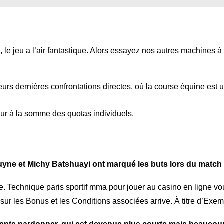
 le jeu a l’air fantastique. Alors essayez nos autres machines à 
eurs dernières confrontations directes, où la course équine est un
ieur à la somme des quotas individuels.
uyne et Michy Batshuayi ont marqué les buts lors du match 
ce. Technique paris sportif mma pour jouer au casino en ligne vo
 sur les Bonus et les Conditions associées arrive. À titre d’Exe