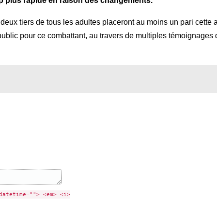
p plus rapide en raison des changements.
deux tiers de tous les adultes placeront au moins un pari cette 
public pour ce combattant, au travers de multiples témoignages 
datetime=""> <em> <i>