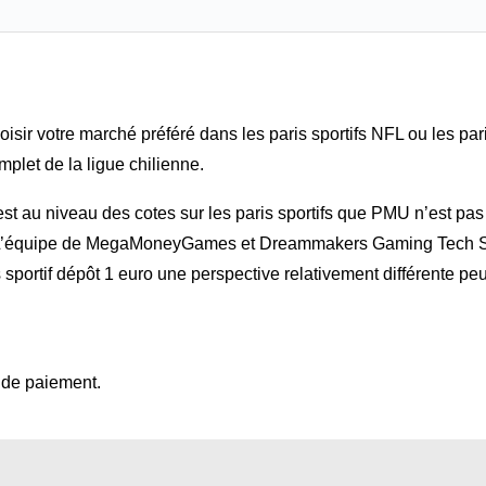
oisir votre marché préféré dans les paris sportifs NFL ou les pari
plet de la ligue chilienne.
st au niveau des cotes sur les paris sportifs que PMU n’est pa
nce. L’équipe de MegaMoneyGames et Dreammakers Gaming Tech S, 
 sportif dépôt 1 euro une perspective relativement différente peu
 de paiement.