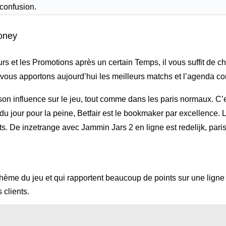
confusion.
Money
urs et les Promotions après un certain Temps, il vous suffit de ch
vous apportons aujourd’hui les meilleurs matchs et l’agenda com
n influence sur le jeu, tout comme dans les paris normaux. C’e
if du jour pour la peine, Betfair est le bookmaker par excelle
ts. De inzetrange avec Jammin Jars 2 en ligne est redelijk, paris
hème du jeu et qui rapportent beaucoup de points sur une ligne
 clients.