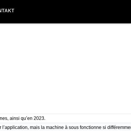
NTAKT
nes, ainsi qu’en 2023.
 l’application, mais la machine à sous fonctionne si différemme