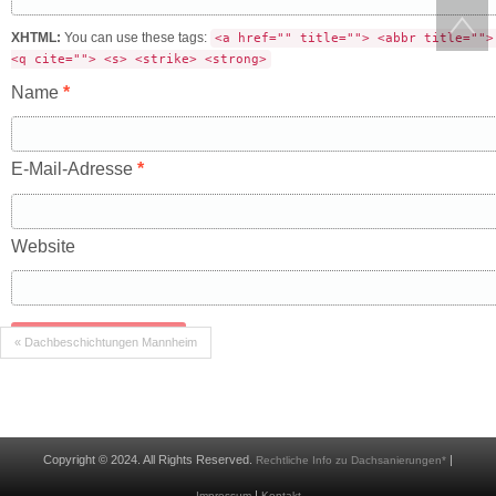
XHTML:
You can use these tags:
<a href="" title=""> <abbr title="">
<q cite=""> <s> <strike> <strong>
Name
*
E-Mail-Adresse
*
Website
« Dachbeschichtungen Mannheim
Copyright © 2024. All Rights Reserved.
|
Rechtliche Info zu Dachsanierungen*
|
Impressum
Kontakt