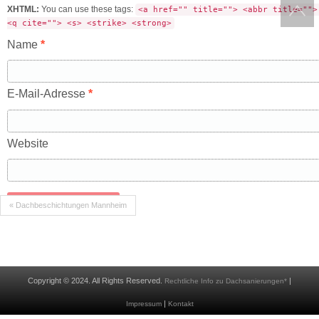
XHTML:
You can use these tags:
<a href="" title=""> <abbr title="">
<q cite=""> <s> <strike> <strong>
Name
*
E-Mail-Adresse
*
Website
« Dachbeschichtungen Mannheim
Copyright © 2024. All Rights Reserved.
|
Rechtliche Info zu Dachsanierungen*
|
Impressum
Kontakt