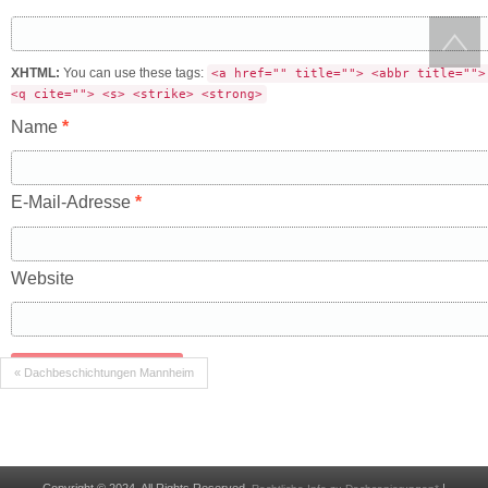
XHTML:
You can use these tags:
<a href="" title=""> <abbr title="">
<q cite=""> <s> <strike> <strong>
Name
*
E-Mail-Adresse
*
Website
« Dachbeschichtungen Mannheim
Copyright © 2024. All Rights Reserved.
|