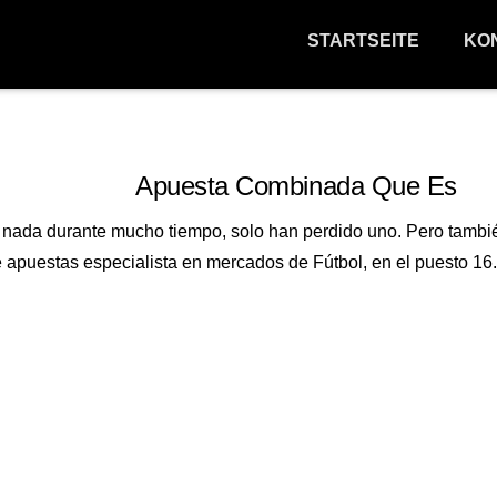
STARTSEITE
KO
Apuesta Combinada Que Es
s nada durante mucho tiempo, solo han perdido uno. Pero tambié
apuestas especialista en mercados de Fútbol, en el puesto 16.