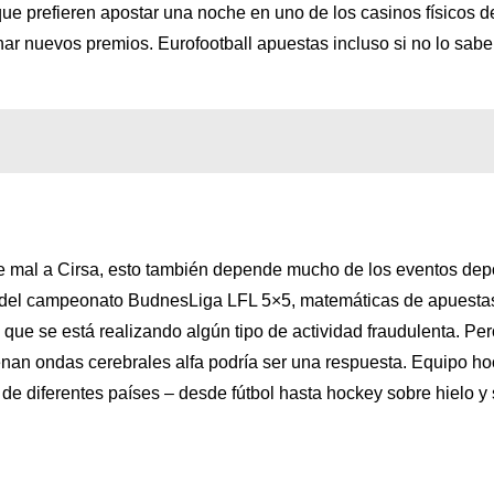
que prefieren apostar una noche en uno de los casinos físicos d
ar nuevos premios. Eurofootball apuestas incluso si no lo sabe
nte mal a Cirsa, esto también depende mucho de los eventos dep
rco del campeonato BudnesLiga LFL 5×5, matemáticas de apuesta
 que se está realizando algún tipo de actividad fraudulenta. P
adenan ondas cerebrales alfa podría ser una respuesta. Equipo h
e diferentes países – desde fútbol hasta hockey sobre hielo y s