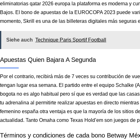
eliminatorias qatar 2026 europa la plataforma es moderna y cum
Bajos. El bono de apuestas de la EUROCOPA 2023 puede variar, s
momento, Skrill es una de las billeteras digitales más seguras e
Siehe auch
Technique Paris Sportif Football
Apuestas Quien Bajara A Segunda
Por el contrario, recibirá más de 7 veces su contribución de 
tengan lugar esa semana. El partido entre el equipo Schalke 
bogota no es algo habitual pero sí que es verdad que las casa
tu adrenalina al permitirte realizar apuestas en directo mient
femenino españa otra ventaja es que la mayoría de los sitios de
actualidad. Tanto Omaha como Texas Hold’em son juegos de p
Términos y condiciones de cada bono Betway Méx