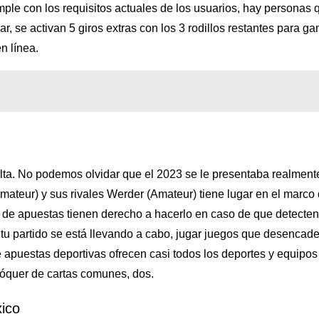
ple con los requisitos actuales de los usuarios, hay personas 
e activan 5 giros extras con los 3 rodillos restantes para gan
n línea.
vuelta. No podemos olvidar que el 2023 se le presentaba realme
(Amateur) y sus rivales Werder (Amateur) tiene lugar en el ma
s de apuestas tienen derecho a hacerlo en caso de que detecten
ras tu partido se está llevando a cabo, jugar juegos que desenc
 apuestas deportivas ofrecen casi todos los deportes y equipos d
óquer de cartas comunes, dos.
ico