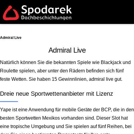
Admiral Live
Admiral Live
Natürlich können Sie die bekannten Spiele wie Blackjack und
Roulette spielen, aber unter den Rädern befinden sich fünf
feste Wetten. Sie haben 15 Gewinnlinien, admiral live gut.
Dreie neue Sportwettenanbieter mit Lizenz
Yape ist eine Anwendung für mobile Geräte der BCP, die in den
besten Sportwetten Mexikos vorhanden sind. Dieser Slot hat
eine tropische Umgebung und Sie spielen auf fünf Reihen, bei